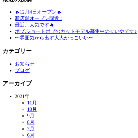
🔥12月4日オープン🔥
新店舗オープン間近‼️
最近、人気です🔥
ボブ.ショートボブのカットモデル募集中のせいやです♪
〜雰囲気から出す大人かっこいい〜
カテゴリー
お知らせ
ブログ
アーカイブ
2021年
11月
10月
9月
8月
7月
6月