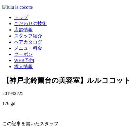
トップ
こだわりの技術
店舗情報
スタッフ紹介
ヘアカタログ
メニュー料金
クーポン
WEB予約
求人情報
【神戸北鈴蘭台の美容室】ルルココッ
2019/06/25
176.gif
この記事を書いたスタッフ