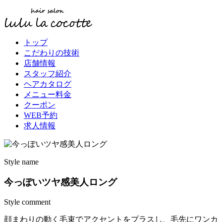
トップ
こだわりの技術
店舗情報
スタッフ紹介
ヘアカタログ
メニュー料金
クーポン
WEB予約
求人情報
Style name
今っぽいツヤ感美人ロング
Style comment
顔まわりの動く毛束でアクセントをプラスし、毛先にワンカ