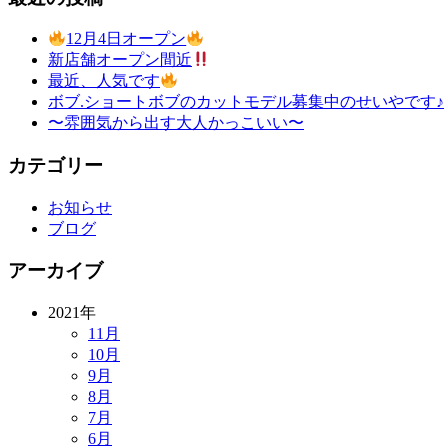
12月4日オープン
新店舗オープン間近
最近、人気です
ボブ.ショートボブのカットモデル募集中のせいやです♪
〜雰囲気から出す大人かっこいい〜
カテゴリー
お知らせ
ブログ
アーカイブ
2021年
11月
10月
9月
8月
7月
6月