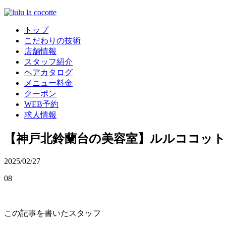
トップ
こだわりの技術
店舗情報
スタッフ紹介
ヘアカタログ
メニュー料金
クーポン
WEB予約
求人情報
【神戸北鈴蘭台の美容室】ルルココッ
2025/02/27
08
この記事を書いたスタッフ