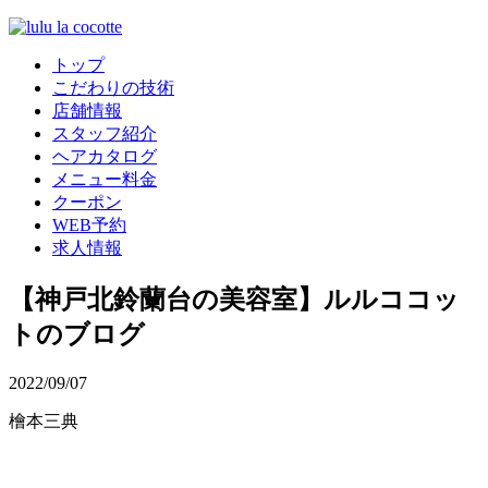
トップ
こだわりの技術
店舗情報
スタッフ紹介
ヘアカタログ
メニュー料金
クーポン
WEB予約
求人情報
【神戸北鈴蘭台の美容室】ルルココッ
トのブログ
2022/09/07
檜本三典