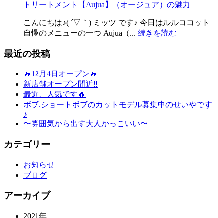
トリートメント【Aujua】（オージュア）の魅力
こんにちは♪( ´▽｀) ミッツ です♪ 今日はルルココット
自慢のメニューの一つ Aujua（...
続きを読む
最近の投稿
🔥12月4日オープン🔥
新店舗オープン間近‼️
最近、人気です🔥
ボブ.ショートボブのカットモデル募集中のせいやです
♪
〜雰囲気から出す大人かっこいい〜
カテゴリー
お知らせ
ブログ
アーカイブ
2021年