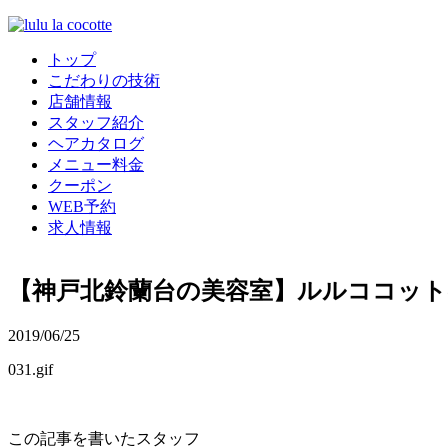
トップ
こだわりの技術
店舗情報
スタッフ紹介
ヘアカタログ
メニュー料金
クーポン
WEB予約
求人情報
【神戸北鈴蘭台の美容室】ルルココッ
2019/06/25
031.gif
この記事を書いたスタッフ