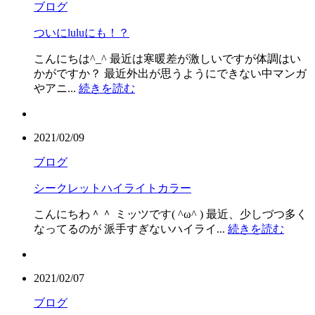
ブログ
ついにluluにも！？
こんにちは^_^ 最近は寒暖差が激しいですが体調はい
かがですか？ 最近外出が思うようにできない中マンガ
やアニ...
続きを読む
2021/02/09
ブログ
シークレットハイライトカラー
こんにちわ＾＾ ミッツです( ^ω^ ) 最近、少しづつ多く
なってるのが 派手すぎないハイライ...
続きを読む
2021/02/07
ブログ