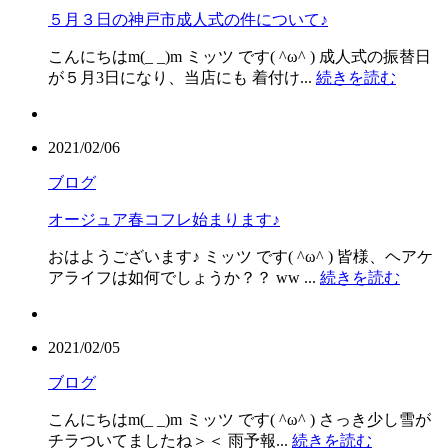
５月３日の神戸市成人式の件について♪
こんにちはm(_ _)m ミッツ です( ^ω^ ) 成人式の振替日
が５月3日になり、当店にも 着付け...
続きを読む
2021/02/06
ブログ
オージュア春コフレ始まります♪
おはようございます♪ ミッツ です( ^ω^ ) 皆様、ヘアケ
アライフは如何でしょうか？？ ww ...
続きを読む
2021/02/05
ブログ
こんにちはm(_ _)m ミッツ です( ^ω^ ) さっき少し雪が
チラついてましたね＞＜ 雨予報...
続きを読む