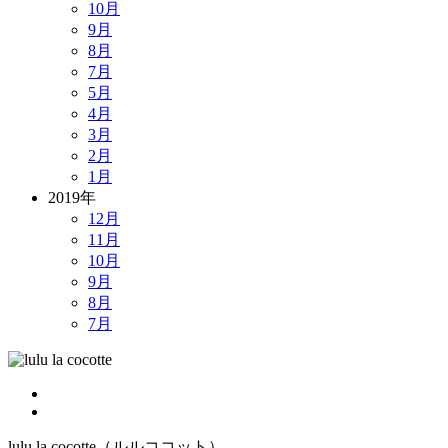
10月
9月
8月
7月
5月
4月
3月
2月
1月
2019年
12月
11月
10月
9月
8月
7月
lulu la cocotte（ルルココット）