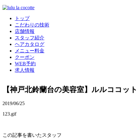
トップ
こだわりの技術
店舗情報
スタッフ紹介
ヘアカタログ
メニュー料金
クーポン
WEB予約
求人情報
【神戸北鈴蘭台の美容室】ルルココッ
2019/06/25
123.gif
この記事を書いたスタッフ