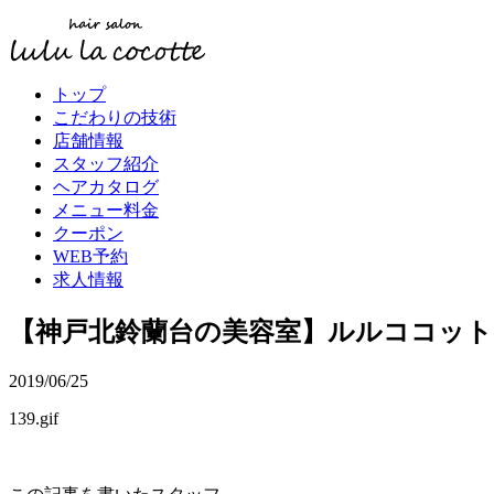
トップ
こだわりの技術
店舗情報
スタッフ紹介
ヘアカタログ
メニュー料金
クーポン
WEB予約
求人情報
【神戸北鈴蘭台の美容室】ルルココッ
2019/06/25
139.gif