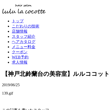
トップ
こだわりの技術
店舗情報
スタッフ紹介
ヘアカタログ
メニュー料金
クーポン
WEB予約
求人情報
【神戸北鈴蘭台の美容室】ルルココッ
2019/06/25
139.gif