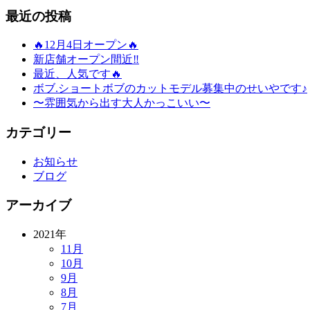
最近の投稿
🔥12月4日オープン🔥
新店舗オープン間近‼️
最近、人気です🔥
ボブ.ショートボブのカットモデル募集中のせいやです♪
〜雰囲気から出す大人かっこいい〜
カテゴリー
お知らせ
ブログ
アーカイブ
2021年
11月
10月
9月
8月
7月