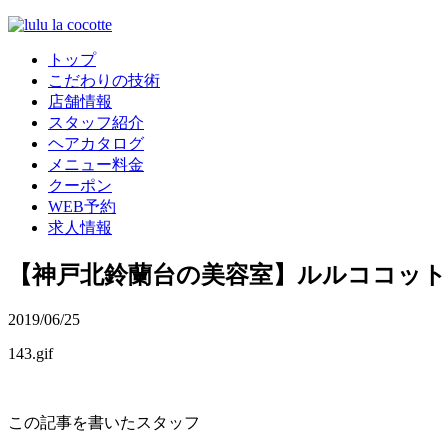
トップ
こだわりの技術
店舗情報
スタッフ紹介
ヘアカタログ
メニュー料金
クーポン
WEB予約
求人情報
【神戸北鈴蘭台の美容室】ルルココッ
2019/06/25
143.gif
この記事を書いたスタッフ