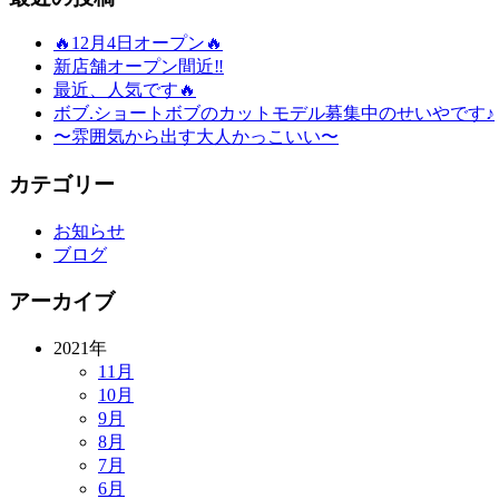
🔥12月4日オープン🔥
新店舗オープン間近‼️
最近、人気です🔥
ボブ.ショートボブのカットモデル募集中のせいやです♪
〜雰囲気から出す大人かっこいい〜
カテゴリー
お知らせ
ブログ
アーカイブ
2021年
11月
10月
9月
8月
7月
6月