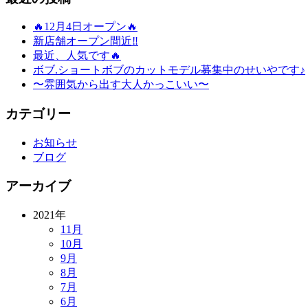
🔥12月4日オープン🔥
新店舗オープン間近‼️
最近、人気です🔥
ボブ.ショートボブのカットモデル募集中のせいやです♪
〜雰囲気から出す大人かっこいい〜
カテゴリー
お知らせ
ブログ
アーカイブ
2021年
11月
10月
9月
8月
7月
6月