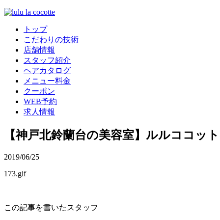
トップ
こだわりの技術
店舗情報
スタッフ紹介
ヘアカタログ
メニュー料金
クーポン
WEB予約
求人情報
【神戸北鈴蘭台の美容室】ルルココッ
2019/06/25
173.gif
この記事を書いたスタッフ