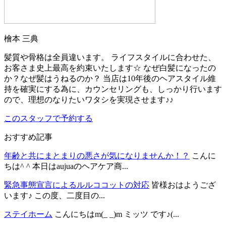
檜本 三典
髪質や骨格は全員違います。 ライフスタイルに合わせた、
お客さま史上最高を約束いたします☆ なぜ白髪になったの
か？なぜ髪はうねるのか？ 当店は10年後のヘアスタイル維
持を確実にする為に、カウンセリングも、しっかり行います
ので、理想のなりたいワタシを実現させます♪♪
このスタッフで予約する
おすすめ記事
年齢と共にまとまりの悪さが気になりませんか！？
こんに
ちは^ ^ 本日はaujuaのヘアケア商...
緊急事態宣言によるルルココットの対応
皆様おはようござ
います♪ この度、二度目の...
ステイホーム
こんにちはm(_ _)m ミッツ です♪(...