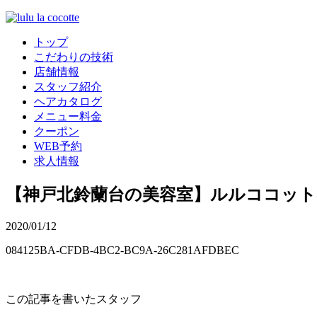
トップ
こだわりの技術
店舗情報
スタッフ紹介
ヘアカタログ
メニュー料金
クーポン
WEB予約
求人情報
【神戸北鈴蘭台の美容室】ルルココッ
2020/01/12
084125BA-CFDB-4BC2-BC9A-26C281AFDBEC
この記事を書いたスタッフ