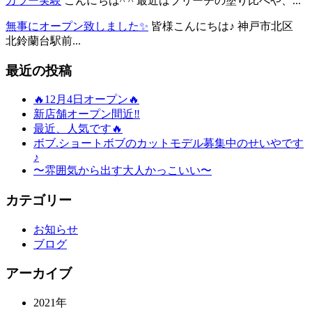
カラー実験
こんにちは^ ^ 最近はブリーチの塗り比べや、...
無事にオープン致しました✨
皆様こんにちは♪ 神戸市北区
北鈴蘭台駅前...
最近の投稿
🔥12月4日オープン🔥
新店舗オープン間近‼️
最近、人気です🔥
ボブ.ショートボブのカットモデル募集中のせいやです
♪
〜雰囲気から出す大人かっこいい〜
カテゴリー
お知らせ
ブログ
アーカイブ
2021年