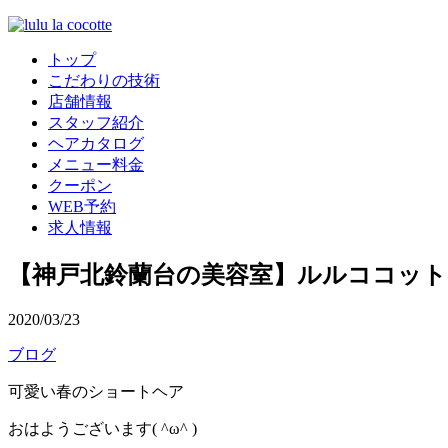
トップ
こだわりの技術
店舗情報
スタッフ紹介
ヘアカタログ
メニュー料金
クーポン
WEB予約
求人情報
【神戸北鈴蘭台の美容室】ルルココッ
2020/03/23
ブログ
可愛い春のショートヘア
おはようございます( ^ω^ )