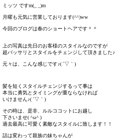
ミッツ ですm(_ _)m
月曜も元気に営業しております(^^)ww
今回のブログは春のショートヘアです＾＾
上の写真は先日のお客様のスタイルなのですが
超バッサリとスタイルをチェンジして頂きました♪
元々は、こんな感じです♪( ´▽｀)
髪を短くスタイルチェンジするって事は
本当に勇気とタイミングが重ならなければ
いけません♪( ´▽｀)
その時は、是非、ルルココットにお越し
下さいませ( ^ω^ )
過去最高に可愛く素敵なスタイルに致します！！
話は変わって親族の妹ちゃんが