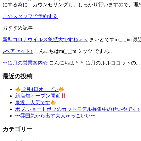
にする為に、カウンセリングも、しっかり行いますので、理想
このスタッフで予約する
おすすめ記事
新型コロナウイルス急拡大ですね＞＜
まいどですm(_ _)m 最
♪ヘアセット♪
こんにちはm(_ _)m ミッツ です♪(...
☆12月の営業案内☆
こんにちは＾＾ 12月のルルココットの...
最近の投稿
12月4日オープン
新店舗オープン間近
最近、人気です
ボブ.ショートボブのカットモデル募集中のせいやです♪
〜雰囲気から出す大人かっこいい〜
カテゴリー