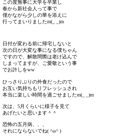
この度無事に大学を卒業し
春から新社会人って事で
僅かながら少しの華を添えに
行ってまいりましたm(_ _)m
日付が変わる前に帰宅しないと
次の日が大変な事になる僕ちゃん
ですので、解散間際は老け込んで
しまってますが、ご愛敬という事
でお許しをww
ひっさりぶりの外食だったので
お互い気持ちもリフレッシュされ
本当に楽しい時間を過ごせましたm(_ _)m
次は、5月くらいに様子を見て
あげたいと思います＾＾
恐怖の五月病、、、
それにならないでね( ^ω^ )