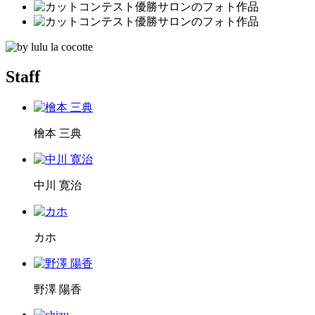
Staff
檜本 三典
中川 寛治
カホ
野澤 陽香