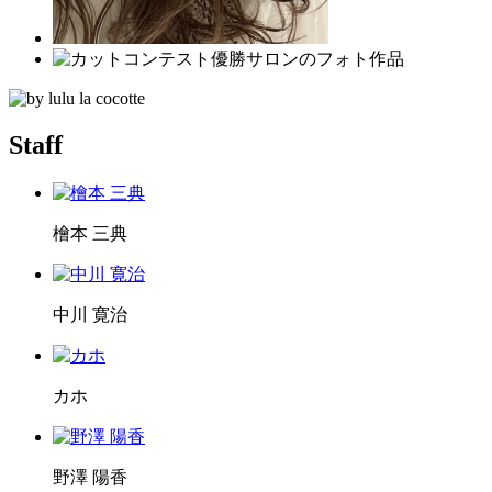
Staff
檜本 三典
中川 寛治
カホ
野澤 陽香