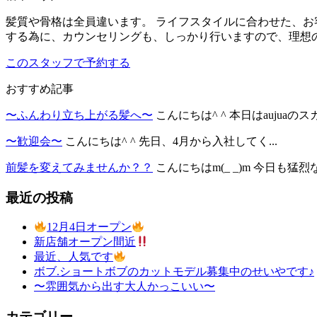
髪質や骨格は全員違います。 ライフスタイルに合わせた、お
する為に、カウンセリングも、しっかり行いますので、理想の
このスタッフで予約する
おすすめ記事
〜ふんわり立ち上がる髪へ〜
こんにちは^ ^ 本日はaujuaのスカ
〜歓迎会〜
こんにちは^ ^ 先日、4月から入社してく...
前髪を変えてみませんか？？
こんにちはm(_ _)m 今日も猛烈な
最近の投稿
12月4日オープン
新店舗オープン間近
最近、人気です
ボブ.ショートボブのカットモデル募集中のせいやです♪
〜雰囲気から出す大人かっこいい〜
カテゴリー