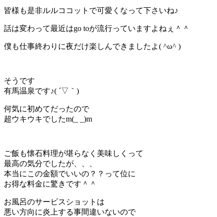
皆様も是非ルルココットで可愛くなって下さいね♪
話は変わって最近はgo toが流行っていますよねぇ＾＾
僕も仕事終わりに夜だけ楽しんできましたよ( ^ω^ )
そうです
有馬温泉です♪( ´▽｀)
何気に初めてだったので
超ウキウキでしたm(_ _)m
ご飯も懐石料理が堪らなく美味しくって
最高の気分でしたが、、、
本当にこの金額でいいの？？って位に
お得な料金に驚きです＾＾
お風呂のサービスショットは
悪い方向に炎上する事間違いないので