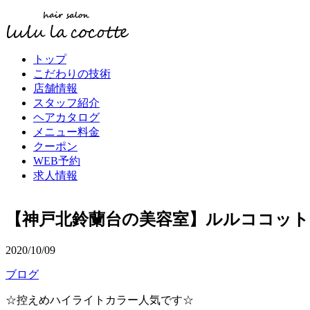
トップ
こだわりの技術
店舗情報
スタッフ紹介
ヘアカタログ
メニュー料金
クーポン
WEB予約
求人情報
【神戸北鈴蘭台の美容室】ルルココッ
2020/10/09
ブログ
☆控えめハイライトカラー人気です☆