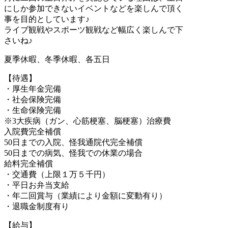
にしか参加できないイベントなどを楽しんで頂く
事を目的としています♪
ライブ観戦やスポーツ観戦など幅広く楽しんで下
さいね♪
夏季休暇、冬季休暇、各五日
【待遇】
・厚生年金完備
・社会保険完備
・生命保険完備
※3大疾病（ガン、心筋梗塞、脳梗塞）治療費
入院費完全補償
50日までの入院、怪我通院代完全補償
50日までの病気、怪我での休業の場合
給料完全補償
・交通費（上限１万５千円）
・平日お弁当支給
・年二回賞与（業績により金額に変動有り）
・退職金制度有り
【給与】