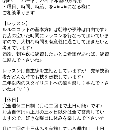
type C パート、バイト希望の方専用
・曜日、時間、時給、をwinwinになる様に
ご相談承ります
【レッスン】
ルルココットの基本方針は朝練や夜練は自由です♪
お店の空いた時間にレッスンを行なって頂いていま
すので、大切な時間を有意義に過ごして頂きたいと
考えています♪
勿論、朝や夜に練習したいとご希望があれば、練習
に励んで下さいね♪
レッスンは自主練を主軸としていますが、先輩技術
者がどんな時でも技を伝授しています♪
二年以内のスタイリストへの道を楽しく学んで下さ
いね♪( ´▽｀)
【休日】
完全週休二日制（月に二回まで土日可能）です♪
お店自体はお正月の三ヶ日以外は全て営業してい
ますので、好きな曜日に休みを楽しんで下さい☆
月に二回の土日休みを実施している理由は、土日