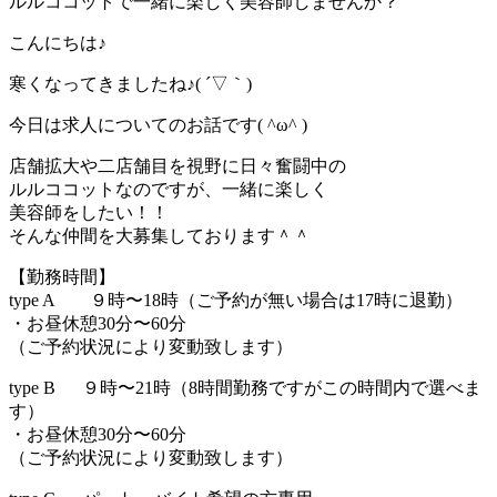
ルルココットで一緒に楽しく美容師しませんか？
こんにちは♪
寒くなってきましたね♪( ´▽｀)
今日は求人についてのお話です( ^ω^ )
店舗拡大や二店舗目を視野に日々奮闘中の
ルルココットなのですが、一緒に楽しく
美容師をしたい！！
そんな仲間を大募集しております＾＾
【勤務時間】
type A ９時〜18時（ご予約が無い場合は17時に退勤）
・お昼休憩30分〜60分
（ご予約状況により変動致します）
type B ９時〜21時（8時間勤務ですがこの時間内で選べま
す）
・お昼休憩30分〜60分
（ご予約状況により変動致します）