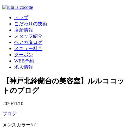
トップ
こだわりの技術
店舗情報
スタッフ紹介
ヘアカタログ
メニュー料金
クーポン
WEB予約
求人情報
【神戸北鈴蘭台の美容室】ルルココッ
トのブログ
2020/11/10
ブログ
メンズカラー^ ^