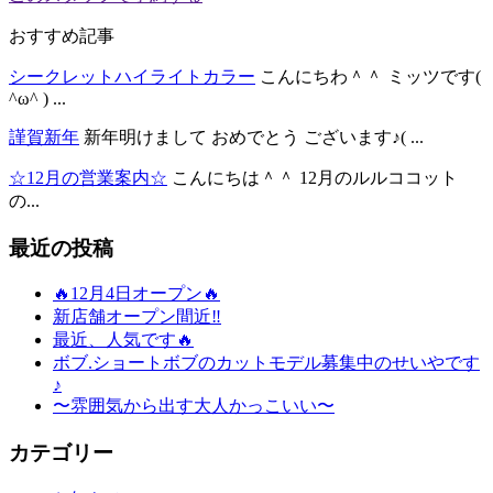
おすすめ記事
シークレットハイライトカラー
こんにちわ＾＾ ミッツです(
^ω^ ) ...
謹賀新年
新年明けまして おめでとう ございます♪( ...
☆12月の営業案内☆
こんにちは＾＾ 12月のルルココット
の...
最近の投稿
🔥12月4日オープン🔥
新店舗オープン間近‼️
最近、人気です🔥
ボブ.ショートボブのカットモデル募集中のせいやです
♪
〜雰囲気から出す大人かっこいい〜
カテゴリー