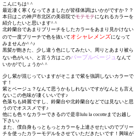
こんにちは^ ^
最近凄く寒くなってきましたが皆様体調はいかがですか？？
本日はこの神戸市北区の美容院で
モテモテ
になれるカラーを
紹介したいと思います^ ^
北鈴蘭台であまりブリーチをしたカラーをあまり見かけない
オシャレメンズ
ので一度ブリーチで色を抜いて
になって
みませんか^ ^♪
黒髪が飽きた、少し違う色にしてみたい、周りとあまり被ら
パープルベージュ
ない色がいい、と言う方はこの
なんて
いかがでしょうか^ ^
少し紫が混じっていますがそこまで紫を強調しないカラーで
す！
紫とベージュ？なんて思うかもしれないですがなんとも言え
ないこの色味が凄くいいです♪
色落ちも綺麗ですし、鈴蘭台や北鈴蘭台などでは見ないと思
うのでオススメです♪
他にも色々なカラーできるので是非lulu la cocotteまでお越し
下さい♪
また、僕自身もっともっとカラーを上達させたいのでブリー
チを使ったカラーモデルをさせていただきたいです！興味が