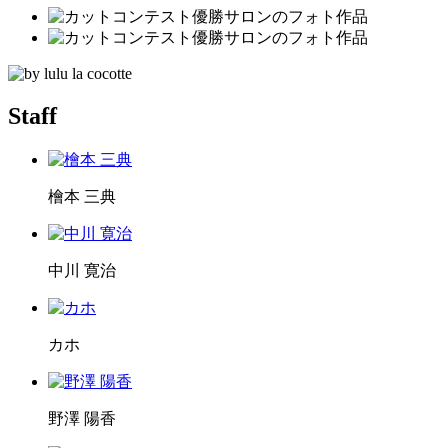
Staff
檜本 三典
中川 寛治
カホ
野澤 陽香