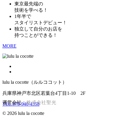
東京最先端の
技術を学べる！
1年半で
スタイリストデビュー！
独立して自分のお店を
持つことができる！
MORE
lulu la cocotte（ルルココット）
兵庫県神戸市北区若葉台4丁目1-10 2F
運営会社：
株式会社聖光
TEL.078-940-4358
© 2026 lulu la cocotte