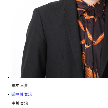
檜本 三典
中川 寛治