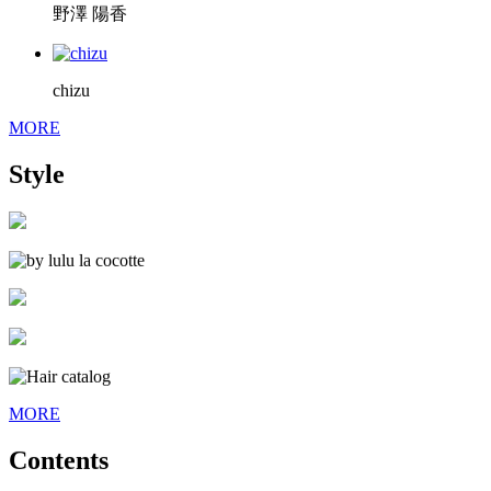
野澤 陽香
chizu
MORE
Style
MORE
Contents