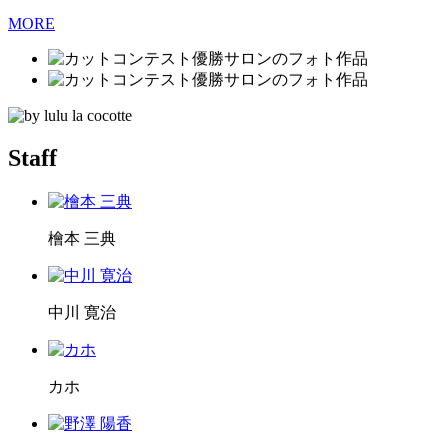
MORE
Staff
檜本 三典
中川 寛治
カホ