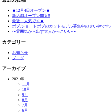
最近の投稿
🔥12月4日オープン🔥
新店舗オープン間近‼️
最近、人気です🔥
ボブ.ショートボブのカットモデル募集中のせいやです♪
〜雰囲気から出す大人かっこいい〜
カテゴリー
お知らせ
ブログ
アーカイブ
2021年
11月
10月
9月
8月
7月
6月