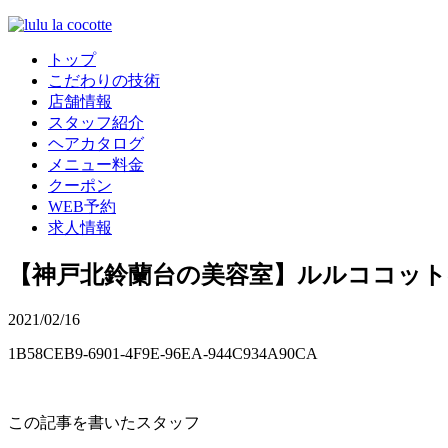
トップ
こだわりの技術
店舗情報
スタッフ紹介
ヘアカタログ
メニュー料金
クーポン
WEB予約
求人情報
【神戸北鈴蘭台の美容室】ルルココッ
2021/02/16
1B58CEB9-6901-4F9E-96EA-944C934A90CA
この記事を書いたスタッフ