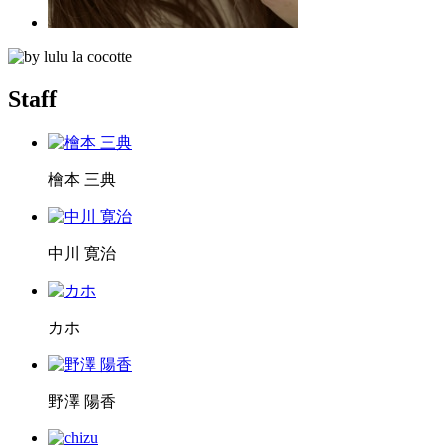
Staff
檜本 三典
中川 寛治
カホ
野澤 陽香