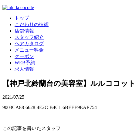
トップ
こだわりの技術
店舗情報
スタッフ紹介
ヘアカタログ
メニュー料金
クーポン
WEB予約
求人情報
【神戸北鈴蘭台の美容室】ルルココッ
2021/07/25
9003CA88-6628-4E2C-B4C1-6BEEE9EAE754
この記事を書いたスタッフ