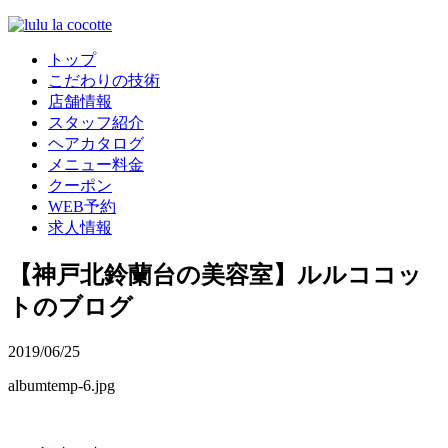
トップ
こだわりの技術
店舗情報
スタッフ紹介
ヘアカタログ
メニュー料金
クーポン
WEB予約
求人情報
【神戸北鈴蘭台の美容室】ルルココッ
トのブログ
2019/06/25
albumtemp-6.jpg