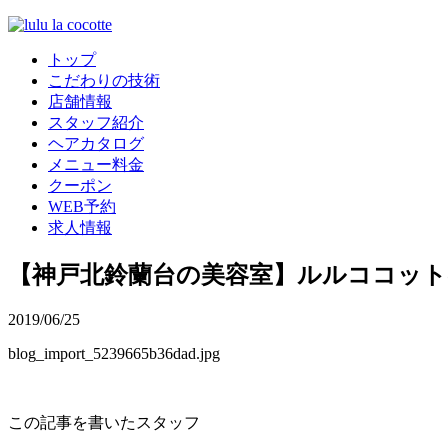
トップ
こだわりの技術
店舗情報
スタッフ紹介
ヘアカタログ
メニュー料金
クーポン
WEB予約
求人情報
【神戸北鈴蘭台の美容室】ルルココッ
2019/06/25
blog_import_5239665b36dad.jpg
この記事を書いたスタッフ