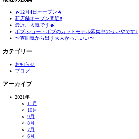
🔥12月4日オープン🔥
新店舗オープン間近‼️
最近、人気です🔥
ボブ.ショートボブのカットモデル募集中のせいやです♪
〜雰囲気から出す大人かっこいい〜
カテゴリー
お知らせ
ブログ
アーカイブ
2021年
11月
10月
9月
8月
7月
6月