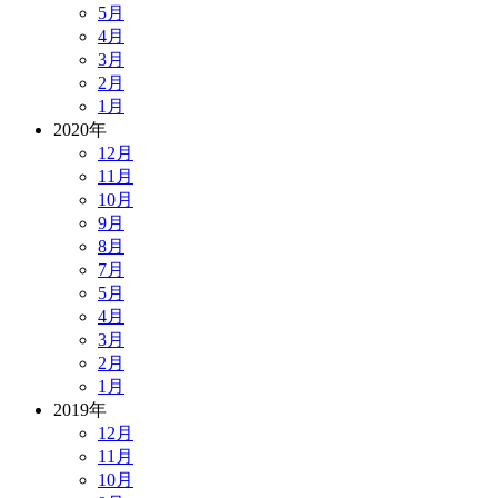
5月
4月
3月
2月
1月
2020年
12月
11月
10月
9月
8月
7月
5月
4月
3月
2月
1月
2019年
12月
11月
10月