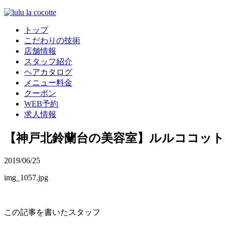
トップ
こだわりの技術
店舗情報
スタッフ紹介
ヘアカタログ
メニュー料金
クーポン
WEB予約
求人情報
【神戸北鈴蘭台の美容室】ルルココッ
2019/06/25
img_1057.jpg
この記事を書いたスタッフ