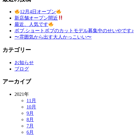
12月4日オープン
新店舗オープン間近
最近、人気です
ボブ.ショートボブのカットモデル募集中のせいやです♪
〜雰囲気から出す大人かっこいい〜
カテゴリー
お知らせ
ブログ
アーカイブ
2021年
11月
10月
9月
8月
7月
6月