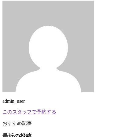
admin_user
このスタッフで予約する
おすすめ記事
最近の投稿