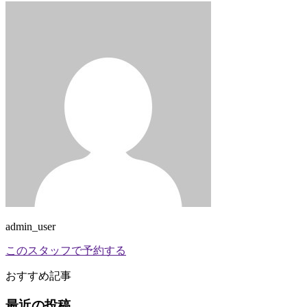
admin_user
このスタッフで予約する
おすすめ記事
最近の投稿