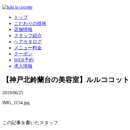
トップ
こだわりの技術
店舗情報
スタッフ紹介
ヘアカタログ
メニュー料金
クーポン
WEB予約
求人情報
【神戸北鈴蘭台の美容室】ルルココッ
2019/06/25
IMG_1154.jpg
この記事を書いたスタッフ