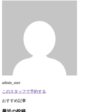
admin_user
このスタッフで予約する
おすすめ記事
最近の投稿