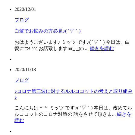
2020/12/01
ブログ
白髪でお悩みの方必見♪( ´▽｀)
おはようございます♪ ミッツ です♪( ´▽｀) 今日は、白
髪についてお話致しますm(_ _)m ...
続きを読む
2020/11/18
ブログ
♪コロナ第三波に対するルルココットの考えと取り組み
♪
こんにちは＾＾ ミッツ です♪( ´▽｀) 本日は、改めてル
ルココットのコロナ対策の 話をさせて頂きま...
続きを
読む