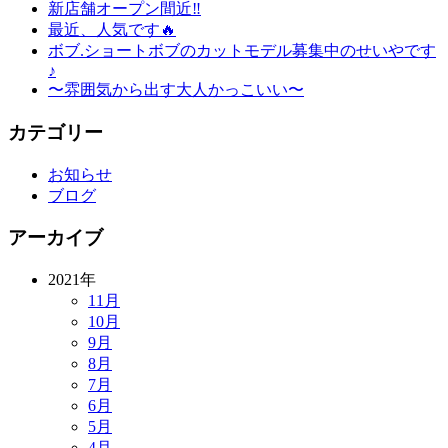
新店舗オープン間近‼️
最近、人気です🔥
ボブ.ショートボブのカットモデル募集中のせいやです
♪
〜雰囲気から出す大人かっこいい〜
カテゴリー
お知らせ
ブログ
アーカイブ
2021年
11月
10月
9月
8月
7月
6月
5月
4月