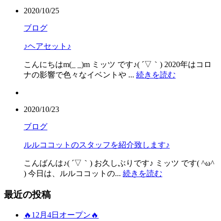
2020/10/25
ブログ
♪ヘアセット♪
こんにちはm(_ _)m ミッツ です♪( ´▽｀) 2020年はコロ
ナの影響で色々なイベントや ...
続きを読む
2020/10/23
ブログ
ルルココットのスタッフを紹介致します♪
こんばんは♪( ´▽｀) お久しぶりです♪ ミッツ です( ^ω^
) 今日は、ルルココットの...
続きを読む
最近の投稿
🔥12月4日オープン🔥