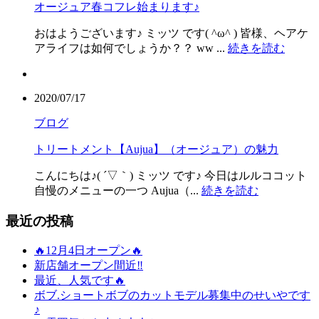
オージュア春コフレ始まります♪
おはようございます♪ ミッツ です( ^ω^ ) 皆様、ヘアケ
アライフは如何でしょうか？？ ww ...
続きを読む
2020/07/17
ブログ
トリートメント【Aujua】（オージュア）の魅力
こんにちは♪( ´▽｀) ミッツ です♪ 今日はルルココット
自慢のメニューの一つ Aujua（...
続きを読む
最近の投稿
🔥12月4日オープン🔥
新店舗オープン間近‼️
最近、人気です🔥
ボブ.ショートボブのカットモデル募集中のせいやです
♪