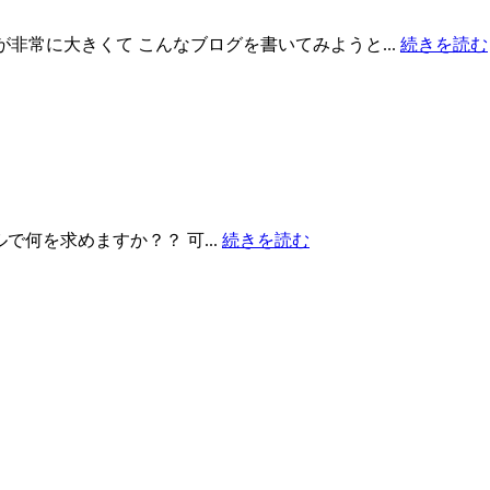
いが非常に大きくて こんなブログを書いてみようと...
続きを読む
ルで何を求めますか？？ 可...
続きを読む