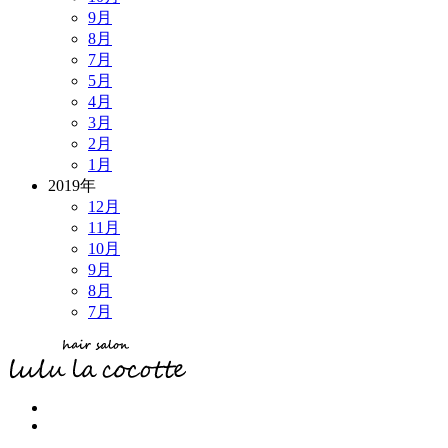
9月
8月
7月
5月
4月
3月
2月
1月
2019年
12月
11月
10月
9月
8月
7月