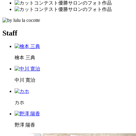
Staff
檜本 三典
中川 寛治
カホ
野澤 陽香