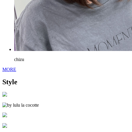
chizu
MORE
Style