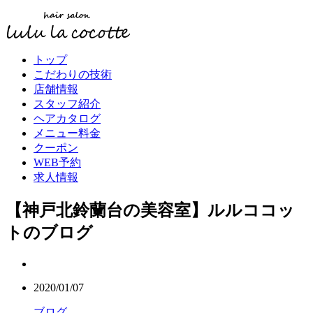
トップ
こだわりの技術
店舗情報
スタッフ紹介
ヘアカタログ
メニュー料金
クーポン
WEB予約
求人情報
【神戸北鈴蘭台の美容室】ルルココッ
トのブログ
2020/01/07
ブログ