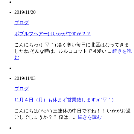
2019/11/20
ブログ
ボブルフヘアーはいかがですが？？
こんにちわ♪( ´▽｀) 凄く寒い毎日に北区はなってきま
したね そんな時は、ルルココットで可愛い ...
続きを読
む
2019/11/03
ブログ
11月４日（月）も休まず営業致します♪( ´▽｀)
こんにちは( ^ω^ ) 三連休の中日ですね！！ いかがお過
ごしでしょうか？？ 僕は、...
続きを読む