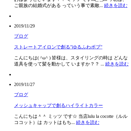
ご親族の結婚式がある っていう事で素敵...
続きを読む
2019/11/29
ブログ
ストレートアイロンで創る”ゆるふわボブ”
こんにちは( ^ω^ ) 皆様は、スタイリングの時は どんな
道具を使って髪を動かして いますか？？ ...
続きを読む
2019/11/27
ブログ
メッシュキャップで創るハイライトカラー
こんにちは＾＾ ミッツ です☆ 当店lulu la cocotte（ルル
ココット）は カットはもち...
続きを読む