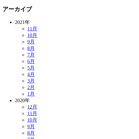
アーカイブ
2021年
11月
10月
9月
8月
7月
6月
5月
4月
3月
2月
1月
2020年
12月
11月
10月
9月
8月